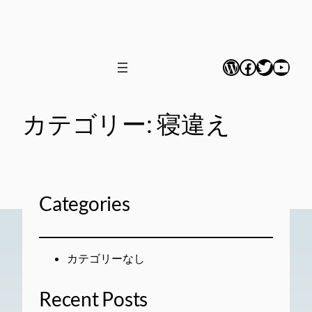
内
容
を
WordPress
Facebook
Twitter
YouT
ス
キ
ッ
カテゴリー:
寝違え
プ
Categories
カテゴリーなし
Recent Posts